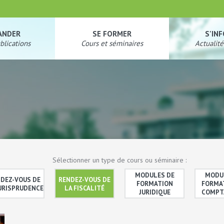
ANDER
SE FORMER
S'IN
blications
Cours et séminaires
Actualité
Sélectionner un type de cours ou séminaire :
MODULES DE
MODU
DEZ-VOUS DE
RENDEZ-VOUS DE
FORMATION
FORMA
JURISPRUDENCE
LA FISCALITÉ
JURIDIQUE
COMPT