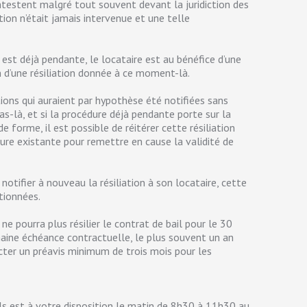
ntestent malgré tout souvent devant la juridiction des
ation n’était jamais intervenue et une telle
s est déjà pendante, le locataire est au bénéfice d’une
on d’une résiliation donnée à ce moment-là.
ations qui auraient par hypothèse été notifiées sans
as-là, et si la procédure déjà pendante porte sur la
de forme, il est possible de réitérer cette résiliation
dure existante pour remettre en cause la validité de
notifier à nouveau la résiliation à son locataire, cette
tionnées.
ne pourra plus résilier le contrat de bail pour le 30
aine échéance contractuelle, le plus souvent un an
pecter un préavis minimum de trois mois pour les
s est à votre disposition le matin de 8h30 à 11h30 au