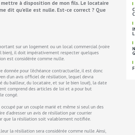
mettre à disposition de mon fils. Le locataire
me dit qu’elle est nulle. Est-ce correct ? Que
C
C
I
L
l portant sur un logement ou un local commercial (voire
N
 bien), il doit impérativement respecter quelques
G
ation est considérée comme nulle.
F
dire donnée pour l’échéance contractuelle, il est donc
 d’un avis officiel de résiliation, lequel devra
du bailleur, du locataire, et sur le bien loué), la date
ment comprend des articles de loi et a pour but
 le congé.
t occupé par un couple marié et même si seul un des
re d’adresser un avis de résiliation par courrier
ue la résiliation soit valablement notifiée.
leur la résiliation sera considérée comme nulle. Ainsi,