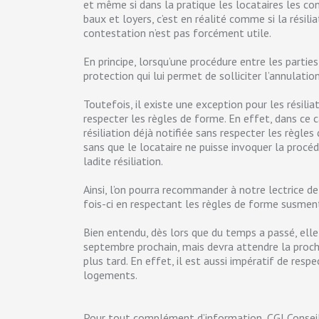
et même si dans la pratique les locataires les co
baux et loyers, c’est en réalité comme si la résili
contestation n’est pas forcément utile.
En principe, lorsqu’une procédure entre les partie
protection qui lui permet de solliciter l’annulati
Toutefois, il existe une exception pour les résili
respecter les règles de forme. En effet, dans ce c
résiliation déjà notifiée sans respecter les règles 
sans que le locataire ne puisse invoquer la procé
ladite résiliation.
Ainsi, l’on pourra recommander à notre lectrice de 
fois-ci en respectant les règles de forme susmen
Bien entendu, dès lors que du temps a passé, elle 
septembre prochain, mais devra attendre la proch
plus tard. En effet, il est aussi impératif de res
logements.
Pour tout complément d’information, CGI Conseil