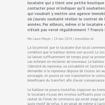
locataire qui y tient une petite boutique
contacter pour m’indiquer qu’il souhaitera
qui voudrait y mettre une agence immobil
où j’aurais souhaité résilier le contrat de
années. Par ailleurs, même si le locataire 
n’était pas versé régulièrement ? Francis
Me Laure Meyer / 24 Juin 2024 / immobilier.ch
La loi prévoit que le locataire d’un local commerci
condition que le bailleur donne son accord. Le lo
lui laisser suffisamment de temps pour se pronon
cas échéant en réclamer de nouveaux. Le bailleu
l’identité du repreneur, sa solvabilité et l’activité
demander si le repreneur dispose de toutes les aut
envisagée, et pourra se voir transmettre le contra
bénéficiaire du transfert afin d’avoir connaissan
Le bailleur ne pourra toutefois s’opposer au transf
le locataire n’a pas des revenus suffisants pour co
rachat du fonds de commerce qui serait exigé par 
juste motif de refus. Il en serait de même si l’ac