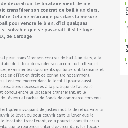
 de décoration. Le locataire vient de me
C
it transférer son contrat de bail à un tiers,
C
ière. Cela ne m’arrange pas dans la mesure
 bail pour vendre le bien, d’ici quelques
I
est solvable que se passerait-il si le loyer
L
 D., de Carouge
N
G
al peut transférer son contrat de bail à un tiers, à la
cataire doit donc demander son accord au bailleur, et
F
cer, examiner les documents qui lui seront transmis et
r est en effet en droit de connaître notamment
 qu’il entend exercer dans le local. Il pourra aussi
orisations nécessaires à la pratique de l’activité
t conclu entre le locataire transférant, et le
ce de l’éventuel rachat de fonds de commerce convenu.
ert qu’en invoquant de justes motifs de refus. Ainsi, si
uvrir le loyer, ou pour couvrir tant le loyer que le
le locataire transférant, cela pourrait constituer un
tivité que le repreneur entend exercer dans les locaux