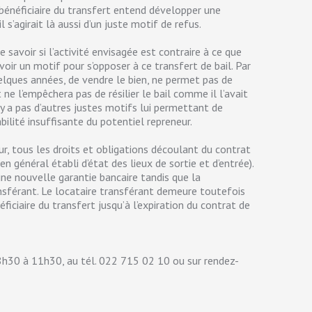
e bénéficiaire du transfert entend développer une
il s’agirait là aussi d’un juste motif de refus.
de savoir si l’activité envisagée est contraire à ce que
avoir un motif pour s’opposer à ce transfert de bail. Par
 quelques années, de vendre le bien, ne permet pas de
ne l’empêchera pas de résilier le bail comme il l’avait
n’y a pas d’autres justes motifs lui permettant de
ilité insuffisante du potentiel repreneur.
eur, tous les droits et obligations découlant du contrat
en général établi d’état des lieux de sortie et d’entrée).
ne nouvelle garantie bancaire tandis que la
ansférant. Le locataire transférant demeure toutefois
iciaire du transfert jusqu’à l’expiration du contrat de
 8h30 à 11h30, au tél. 022 715 02 10 ou sur rendez-