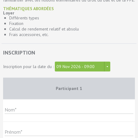
familiariser avec les notions élémentaires du droit du bail et de la PPE.
THÉMATIQUES ABORDÉES
Loyer
Différents types
Fixation
Calcul de rendement relatif et absolu
Frais accessoires, etc.
INSCRIPTION
Inscription pour la date du :
09 Nov 2026 - 09:00
Participant
1