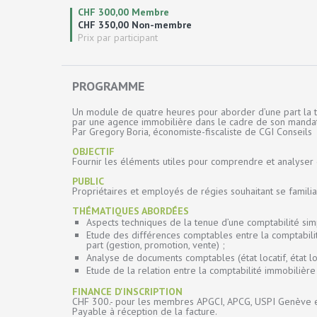
CHF 300,00 Membre
CHF 350,00 Non-membre
Prix par participant
PROGRAMME
Un module de quatre heures pour aborder d’une part la te
par une agence immobilière dans le cadre de son mandat de 
Par Gregory Boria, économiste-fiscaliste de CGI Conseils
OBJECTIF
Fournir les éléments utiles pour comprendre et analyser d
PUBLIC
Propriétaires et employés de régies souhaitant se familia
THÉMATIQUES ABORDÉES
Aspects techniques de la tenue d’une comptabilité sim
Etude des différences comptables entre la comptabilit
part (gestion, promotion, vente) ;
Analyse de documents comptables (état locatif, état locat
Etude de la relation entre la comptabilité immobilière 
FINANCE D'INSCRIPTION
CHF 300.- pour les membres APGCI, APCG, USPI Genève e
Payable à réception de la facture.